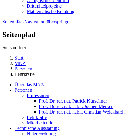
Analytisches Zentrum
Drittmittelprojekte
Mathematische Beratung
Seitenpfad-Navigation überspringen
Seitenpfad
Sie sind hier:
Start
MNZ
Personen
Lehrkräfte
Über das MNZ
Personen
Professuren
Prof. Dr. rer. nat. Patrick Kürschner
Prof. Dr. rer. nat. habil. Jochen Merker
Prof. Dr. rer. nat. habil. Christian Weickhardt
Lehrkräfte
Mitarbeitende
Technische Ausstattung
Nutzerordnung