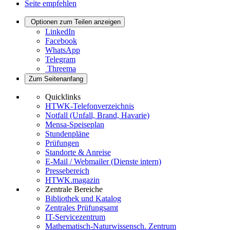
Seite empfehlen
Optionen zum Teilen anzeigen
LinkedIn
Facebook
WhatsApp
Telegram
Threema
Zum Seitenanfang
Quicklinks
HTWK-Telefonverzeichnis
Notfall (Unfall, Brand, Havarie)
Mensa-Speiseplan
Stundenpläne
Prüfungen
Standorte & Anreise
E-Mail / Webmailer (Dienste intern)
Pressebereich
HTWK.magazin
Zentrale Bereiche
Bibliothek und Katalog
Zentrales Prüfungsamt
IT-Servicezentrum
Mathematisch-Naturwissensch. Zentrum