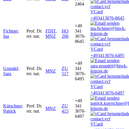
2464
VCard
+493413076-8645
+49
ina.fichtner@htwk-
Fichtner,
Prof. Dr.
FDIT
,
HO
341
leipzig.de
Ina
rer. nat.
MNZ
206
3076-
8645
VCard
+493413076-6495
+49
sara.grundel@htwk-
Grundel,
Prof. Dr.
ZU
341
MNZ
leipzig.de
Sara
rer. nat.
517
3076-
6495
VCard
+493413076-6497
+49
patrick.kuerschner@
Kürschner,
Prof. Dr.
ZU
341
MNZ
leipzig.de
Patrick
rer. nat.
415
3076-
6497
VCard