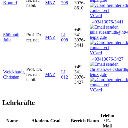
rer. nat.
leipzig.de
Konrad
MNZ
208
3076-
habil.
8610
VCard
+493413076-3441
+49
julia.suessmuth@htw
Süßmuth,
Prof. Dr.
LI
341
MNZ
leipzig.de
Julia
rer. nat.
008
3076-
3441
VCard
+493413076-3427
+49
Prof. Dr.
christian.weickhard
Weickhardt,
LI
341
rer. nat.
MNZ
leipzig.de
Christian
012
3076-
habil.
3427
VCard
Lehrkräfte
Telefon
Name
Akadem. Grad
Bereich
Raum
/ E-
Mail