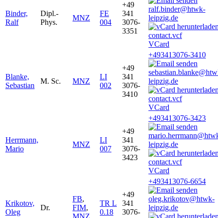
+49
ralf.binder@htwk-
Binder,
Dipl.-
FE
341
MNZ
leipzig.de
Ralf
Phys.
004
3076-
3351
VCard
+493413076-3410
+49
sebastian.blanke@htw
Blanke,
LI
341
M. Sc.
MNZ
leipzig.de
Sebastian
002
3076-
3410
VCard
+493413076-3423
+49
mario.herrmann@htw
Herrmann,
LI
341
MNZ
leipzig.de
Mario
007
3076-
3423
VCard
+493413076-6654
+49
FB
,
oleg.krikotov@htwk-
Krikotov,
TR L
341
Dr.
FIM
,
leipzig.de
Oleg
0.18
3076-
MNZ