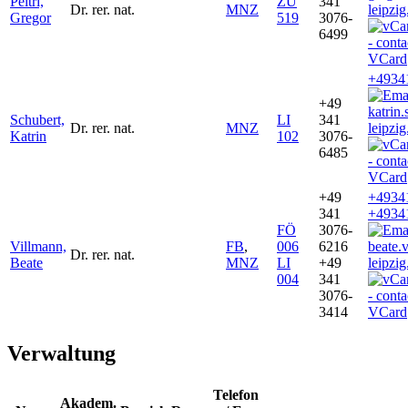
Peltri,
ZU
341
Dr. rer. nat.
MNZ
leipzig
Gregor
519
3076-
6499
VCard
+4934
+49
katrin
Schubert,
LI
341
Dr. rer. nat.
MNZ
leipzig
Katrin
102
3076-
6485
VCard
+49
+4934
341
+4934
FÖ
3076-
Villmann,
FB
,
006
6216
beate.
Dr. rer. nat.
Beate
MNZ
LI
+49
leipzig
004
341
3076-
3414
VCard
Verwaltung
Telefon
Akadem.