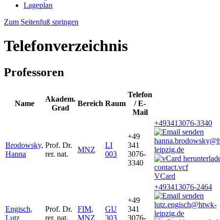
Lageplan
Zum Seitenfuß springen
Telefonverzeichnis
Professoren
Telefon
Akadem.
Name
Bereich
Raum
/ E-
Grad
Mail
+493413076-3340
+49
hanna.brodowsky@h
Brodowsky,
Prof. Dr.
LI
341
MNZ
leipzig.de
Hanna
rer. nat.
003
3076-
3340
VCard
+493413076-2464
+49
lutz.engisch@htwk-
Engisch,
Prof. Dr.
FIM
,
GU
341
leipzig.de
Lutz
rer. nat.
MNZ
303
3076-