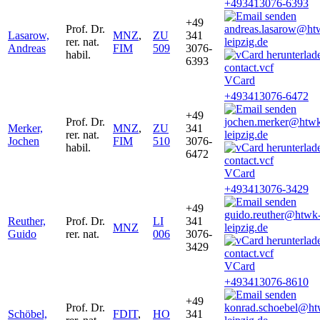
+493413076-6393
+49
Prof. Dr.
andreas.lasarow@ht
Lasarow,
MNZ
,
ZU
341
rer. nat.
leipzig.de
Andreas
FIM
509
3076-
habil.
6393
VCard
+493413076-6472
+49
Prof. Dr.
jochen.merker@htw
Merker,
MNZ
,
ZU
341
rer. nat.
leipzig.de
Jochen
FIM
510
3076-
habil.
6472
VCard
+493413076-3429
+49
guido.reuther@htwk
Reuther,
Prof. Dr.
LI
341
MNZ
leipzig.de
Guido
rer. nat.
006
3076-
3429
VCard
+493413076-8610
+49
Prof. Dr.
konrad.schoebel@ht
Schöbel,
FDIT
,
HO
341