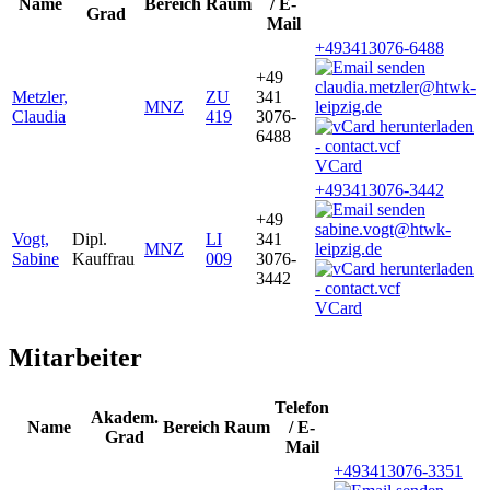
Name
Bereich
Raum
/ E-
Grad
Mail
+493413076-6488
+49
claudia.metzler@htwk-
Metzler,
ZU
341
MNZ
leipzig.de
Claudia
419
3076-
6488
VCard
+493413076-3442
+49
sabine.vogt@htwk-
Vogt,
Dipl.
LI
341
MNZ
leipzig.de
Sabine
Kauffrau
009
3076-
3442
VCard
Mitarbeiter
Telefon
Akadem.
Name
Bereich
Raum
/ E-
Grad
Mail
+493413076-3351