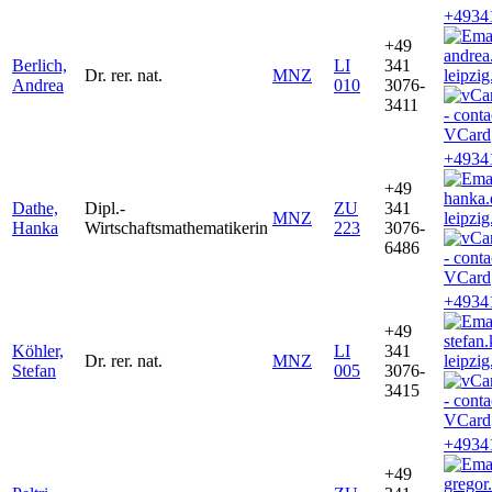
+4934
+49
andrea
Berlich,
LI
341
Dr. rer. nat.
MNZ
leipzig
Andrea
010
3076-
3411
VCard
+4934
+49
hanka
Dathe,
Dipl.-
ZU
341
MNZ
leipzig
Hanka
Wirtschaftsmathematikerin
223
3076-
6486
VCard
+4934
+49
stefan
Köhler,
LI
341
Dr. rer. nat.
MNZ
leipzig
Stefan
005
3076-
3415
VCard
+4934
+49
gregor