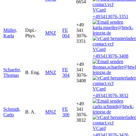
6654
VCard
+493413076-3351
+49
karla.mueller@htwk-
Müller,
Dipl.-
FE
341
MNZ
leipzig.de
Karla
Phys.
004
3076-
3351
VCard
+493413076-3408
+49
thomas.schaefer@htw
Schaefer,
FE
341
B. Eng.
MNZ
leipzig.de
Thomas
304
3076-
3408
VCard
+493413076-3832
+49
carlo.schmidt@htwk-
Schmidt,
FE
341
B. A.
MNZ
leipzig.de
Carlo
306
3076-
3832
VCard
+493413076-3426