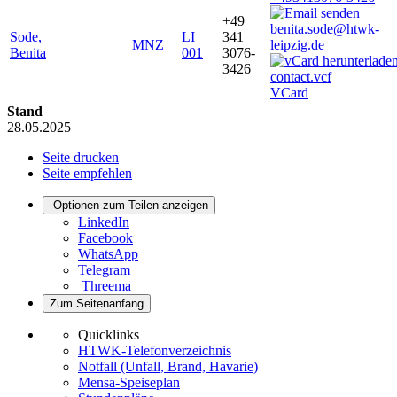
+49
benita.sode@htwk-
Sode,
LI
341
MNZ
leipzig.de
Benita
001
3076-
3426
VCard
Stand
28.05.2025
Seite drucken
Seite empfehlen
Optionen zum Teilen anzeigen
LinkedIn
Facebook
WhatsApp
Telegram
Threema
Zum Seitenanfang
Quicklinks
HTWK-Telefonverzeichnis
Notfall (Unfall, Brand, Havarie)
Mensa-Speiseplan