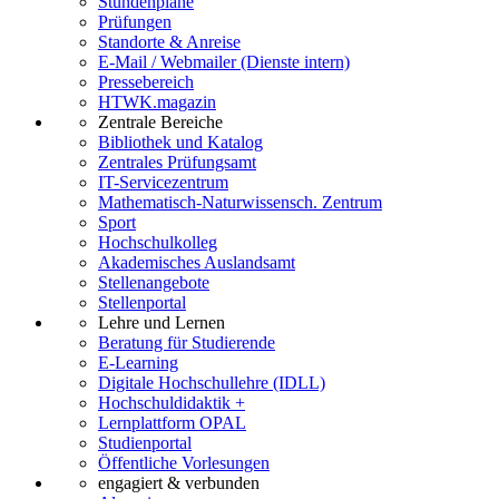
Stundenpläne
Prüfungen
Standorte & Anreise
E-Mail / Webmailer (Dienste intern)
Pressebereich
HTWK.magazin
Zentrale Bereiche
Bibliothek und Katalog
Zentrales Prüfungsamt
IT-Servicezentrum
Mathematisch-Naturwissensch. Zentrum
Sport
Hochschulkolleg
Akademisches Auslandsamt
Stellenangebote
Stellenportal
Lehre und Lernen
Beratung für Studierende
E-Learning
Digitale Hochschullehre (IDLL)
Hochschuldidaktik +
Lernplattform OPAL
Studienportal
Öffentliche Vorlesungen
engagiert & verbunden