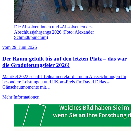
Die Absolventinnen und -Absolventen des
Abschlussjahrgangs 2026 (Foto: Alexander
Schmidt/punctum)
vom
29. Juni 2026
Der Raum gefüllt bis auf den letzten Platz – das war
die Graduierungsfeier 2026!
Matrikel 2022 schafft Teilnahmerekord – neun Auszeichnungen für
besondere Leistungen und IfKom-Preis für David Didas –
Gänsehautmomente mit…
Mehr Informationen