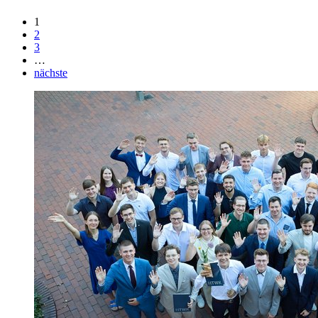
1
2
3
…
nächste