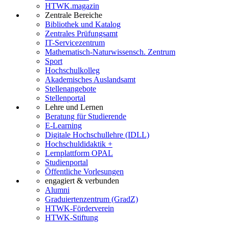
HTWK.magazin
Zentrale Bereiche
Bibliothek und Katalog
Zentrales Prüfungsamt
IT-Servicezentrum
Mathematisch-Naturwissensch. Zentrum
Sport
Hochschulkolleg
Akademisches Auslandsamt
Stellenangebote
Stellenportal
Lehre und Lernen
Beratung für Studierende
E-Learning
Digitale Hochschullehre (IDLL)
Hochschuldidaktik +
Lernplattform OPAL
Studienportal
Öffentliche Vorlesungen
engagiert & verbunden
Alumni
Graduiertenzentrum (GradZ)
HTWK-Förderverein
HTWK-Stiftung