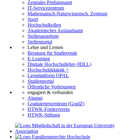
Zentrales Prüfungsamt
IT-Servicezentrum
Mathematisch-Naturwissensch. Zentrum
Sport
Hochschulkolleg
Akademisches Auslandsamt
Stellenangebote
Stellenportal
Lehre und Lernen
Beratung für Studierende
E-Learning
Digitale Hochschullehre (IDLL)
Hochschuldidaktik +
Lernplattform OPAL
Studienportal
Öffentliche Vorlesungen
engagiert & verbunden
Alumni
Graduiertenzentrum (GradZ)
HTWK-Förderverein
HTWK-Stiftung