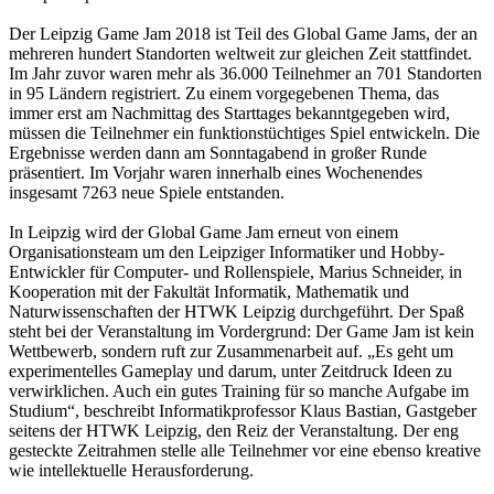
Der Leipzig Game Jam 2018 ist Teil des Global Game Jams, der an
mehreren hundert Standorten weltweit zur gleichen Zeit stattfindet.
Im Jahr zuvor waren mehr als 36.000 Teilnehmer an 701 Standorten
in 95 Ländern registriert. Zu einem vorgegebenen Thema, das
immer erst am Nachmittag des Starttages bekanntgegeben wird,
müssen die Teilnehmer ein funktionstüchtiges Spiel entwickeln. Die
Ergebnisse werden dann am Sonntagabend in großer Runde
präsentiert. Im Vorjahr waren innerhalb eines Wochenendes
insgesamt 7263 neue Spiele entstanden.
In Leipzig wird der Global Game Jam erneut von einem
Organisationsteam um den Leipziger Informatiker und Hobby-
Entwickler für Computer- und Rollenspiele, Marius Schneider, in
Kooperation mit der Fakultät Informatik, Mathematik und
Naturwissenschaften der HTWK Leipzig durchgeführt. Der Spaß
steht bei der Veranstaltung im Vordergrund: Der Game Jam ist kein
Wettbewerb, sondern ruft zur Zusammenarbeit auf. „Es geht um
experimentelles Gameplay und darum, unter Zeitdruck Ideen zu
verwirklichen. Auch ein gutes Training für so manche Aufgabe im
Studium“, beschreibt Informatikprofessor Klaus Bastian, Gastgeber
seitens der HTWK Leipzig, den Reiz der Veranstaltung. Der eng
gesteckte Zeitrahmen stelle alle Teilnehmer vor eine ebenso kreative
wie intellektuelle Herausforderung.