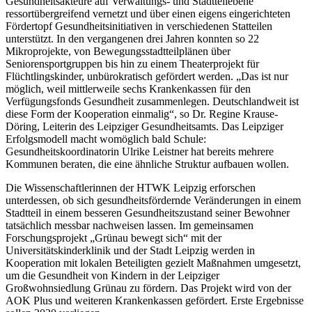
Gesundheitsakteure auf Verwaltungs- und Stadtteilebene
ressortübergreifend vernetzt und über einen eigens eingerichteten
Fördertopf Gesundheitsinitiativen in verschiedenen Statteilen
unterstützt. In den vergangenen drei Jahren konnten so 22
Mikroprojekte, von Bewegungsstadtteilplänen über
Seniorensportgruppen bis hin zu einem Theaterprojekt für
Flüchtlingskinder, unbürokratisch gefördert werden. „Das ist nur
möglich, weil mittlerweile sechs Krankenkassen für den
Verfügungsfonds Gesundheit zusammenlegen. Deutschlandweit ist
diese Form der Kooperation einmalig“, so Dr. Regine Krause-
Döring, Leiterin des Leipziger Gesundheitsamts. Das Leipziger
Erfolgsmodell macht womöglich bald Schule:
Gesundheitskoordinatorin Ulrike Leistner hat bereits mehrere
Kommunen beraten, die eine ähnliche Struktur aufbauen wollen.
Die Wissenschaftlerinnen der HTWK Leipzig erforschen
unterdessen, ob sich gesundheitsfördernde Veränderungen in einem
Stadtteil in einem besseren Gesundheitszustand seiner Bewohner
tatsächlich messbar nachweisen lassen. Im gemeinsamen
Forschungsprojekt „Grünau bewegt sich“ mit der
Universitätskinderklinik und der Stadt Leipzig werden in
Kooperation mit lokalen Beteiligten gezielt Maßnahmen umgesetzt,
um die Gesundheit von Kindern in der Leipziger
Großwohnsiedlung Grünau zu fördern. Das Projekt wird von der
AOK Plus und weiteren Krankenkassen gefördert. Erste Ergebnisse