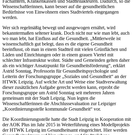
Fachämtern, Krankenkassen und Stadtteilakteuren. Dadurch, so die
Wissenschaftlerinnen, kann besser auf die gesundheitlichen
Bedürfnisse von Einwohnern eines Stadtviertels eingegangen
werden.
Wer sich regelmäßig bewegt und ausgewogen ernährt, wird
bekanntermaßen seltener krank. Doch nicht nur wie man lebt, auch
wo man lebt, hat Einfluss auf die Gesundheit. „Mittlerweile ist
wissenschaftlich gut belegt, dass es die eigene Gesundheit
beeinflusst, ob man in einem Stadtteil mit vielen Grünflächen und
Läden und Einrichtungen oder in einem grauen Viertel mit
schlechter Infrastruktur wohnt. Städte und Gemeinden gelten daher
als ein wichtiger Ansatzpunkt für Gesundheitsförderung“, erklärt
Astrid Sonntag, Professorin für Gesundheitspsychologie und
Leiterin der Forschungsgruppe „Soziales und Gesundheit“ an der
HTWK Leipzig. Auf welche Art und Weise eine Stadtverwaltung
dieser zusätzlichen Aufgabe gerecht werden kann, erprobt die
Forschungsgruppe um Astrid Sonntag seit mehreren Jahren
gemeinsam mit der Stadt Leipzig. Nun legten die
Wissenschaftlerinnen die Abschlussevaluation zur Leipziger
„Koordinierungsstelle kommunale Gesundheit“ vor.
Die Koordinierungsstelle hatte die Stadt Leipzig in Kooperation mit
der AOK Plus im Jahr 2015 in Weiterführung eines Modellprojekts
der HTWK Leipzig im Gesundheitsamt eingerichtet. Hier werden