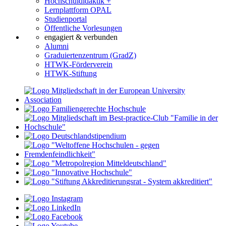
Hochschuldidaktik +
Lernplattform OPAL
Studienportal
Öffentliche Vorlesungen
engagiert & verbunden
Alumni
Graduiertenzentrum (GradZ)
HTWK-Förderverein
HTWK-Stiftung