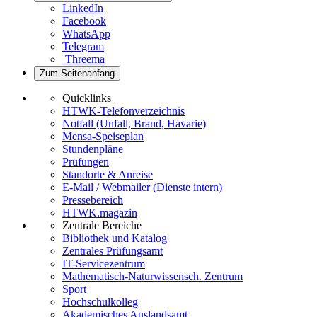
LinkedIn
Facebook
WhatsApp
Telegram
Threema
Zum Seitenanfang
Quicklinks
HTWK-Telefonverzeichnis
Notfall (Unfall, Brand, Havarie)
Mensa-Speiseplan
Stundenpläne
Prüfungen
Standorte & Anreise
E-Mail / Webmailer (Dienste intern)
Pressebereich
HTWK.magazin
Zentrale Bereiche
Bibliothek und Katalog
Zentrales Prüfungsamt
IT-Servicezentrum
Mathematisch-Naturwissensch. Zentrum
Sport
Hochschulkolleg
Akademisches Auslandsamt