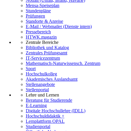
Notfall (Unfall, Brand, Havarie)
Mensa-Speiseplan
Stundenpläne
Prüfungen
Standorte & Anreise
E-Mail / Webmailer (Dienste intern)
Pressebereich
HTWK.magazin
Zentrale Bereiche
Bibliothek und Katalog
Zentrales Prüfungsamt
IT-Servicezentrum
Mathematisch-Naturwissensch. Zentrum
Sport
Hochschulkolleg
Akademisches Auslandsamt
Stellenangebote
Stellenportal
Lehre und Lernen
Beratung für Studierende
E-Learning
Digitale Hochschullehre (IDLL)
Hochschuldidaktik +
Lernplattform OPAL
Studienportal