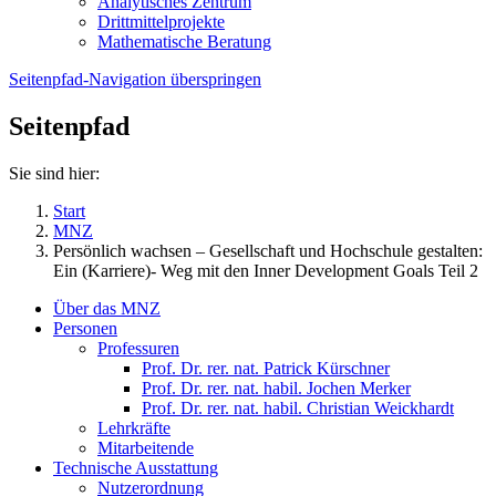
Analytisches Zentrum
Drittmittelprojekte
Mathematische Beratung
Seitenpfad-Navigation überspringen
Seitenpfad
Sie sind hier:
Start
MNZ
Persönlich wachsen – Gesellschaft und Hochschule gestalten:
Ein (Karriere)- Weg mit den Inner Development Goals Teil 2
Über das MNZ
Personen
Professuren
Prof. Dr. rer. nat. Patrick Kürschner
Prof. Dr. rer. nat. habil. Jochen Merker
Prof. Dr. rer. nat. habil. Christian Weickhardt
Lehrkräfte
Mitarbeitende
Technische Ausstattung
Nutzerordnung