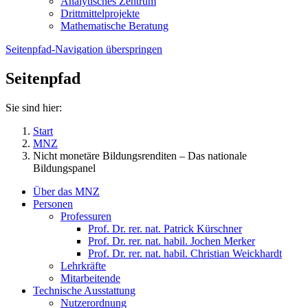
Analytisches Zentrum
Drittmittelprojekte
Mathematische Beratung
Seitenpfad-Navigation überspringen
Seitenpfad
Sie sind hier:
Start
MNZ
Nicht monetäre Bildungsrenditen – Das nationale
Bildungspanel
Über das MNZ
Personen
Professuren
Prof. Dr. rer. nat. Patrick Kürschner
Prof. Dr. rer. nat. habil. Jochen Merker
Prof. Dr. rer. nat. habil. Christian Weickhardt
Lehrkräfte
Mitarbeitende
Technische Ausstattung
Nutzerordnung