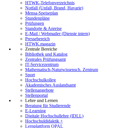
HTWK-Telefonverzeichnis
Notfall (Unfall, Brand, Havarie)
Mensa-Speiseplan
Stundenpläne
Prüfungen
Standorte & Anreise
E-Mail / Webmailer (Dienste intern)
Pressebereich
HTWK.magazin
Zentrale Bereiche
Bibliothek und Katalog
Zentrales Prüfungsamt
IT-Servicezentrum
Mathematisch-Naturwissensch. Zentrum
Sport
Hochschulkolleg
Akademisches Auslandsamt
Stellenangebote
Stellenportal
Lehre und Lernen
Beratung für Studierende
E-Learning
Digitale Hochschullehre (IDLL)
Hochschuldidaktik +
Lernplattform OPAL