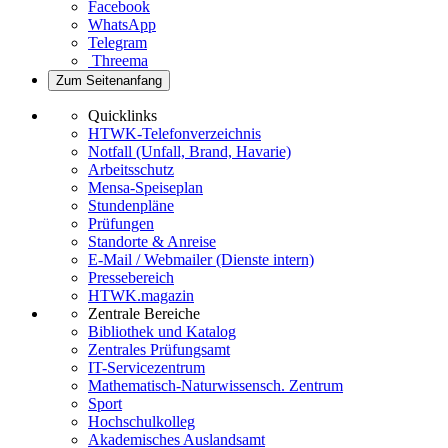
Facebook
WhatsApp
Telegram
Threema
Zum Seitenanfang
Quicklinks
HTWK-Telefonverzeichnis
Notfall (Unfall, Brand, Havarie)
Arbeitsschutz
Mensa-Speiseplan
Stundenpläne
Prüfungen
Standorte & Anreise
E-Mail / Webmailer (Dienste intern)
Pressebereich
HTWK.magazin
Zentrale Bereiche
Bibliothek und Katalog
Zentrales Prüfungsamt
IT-Servicezentrum
Mathematisch-Naturwissensch. Zentrum
Sport
Hochschulkolleg
Akademisches Auslandsamt