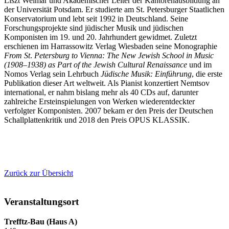
Liszt Weimar und Akademischer Leiter der Kantorenausbildung an
der Universität Potsdam. Er studierte am St. Petersburger Staatlichen
Konservatorium und lebt seit 1992 in Deutschland. Seine
Forschungsprojekte sind jüdischer Musik und jüdischen
Komponisten im 19. und 20. Jahrhundert gewidmet. Zuletzt
erschienen im Harrassowitz Verlag Wiesbaden seine Monographie
From St
.
Petersburg to Vienna: The New Jewish School in Music
(1908–1938) as Part of the Jewish Cultural Renaissance
und im
Nomos Verlag sein Lehrbuch
Jüdische Musik: Einführung
, die erste
Publikation dieser Art weltweit. Als Pianist konzertiert Nemtsov
international, er nahm bislang mehr als 40 CDs auf, darunter
zahlreiche Ersteinspielungen von Werken wiederentdeckter
verfolgter Komponisten. 2007 bekam er den Preis der Deutschen
Schallplattenkritik und 2018 den Preis OPUS KLASSIK.
Zurück zur Übersicht
Veranstaltungsort
Trefftz-Bau (Haus A)