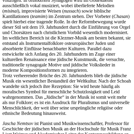
vollzogen. In orthodoxen Synagogen wird im Gottesdienst
ausschließlich vokal musiziert, wobei überlieferte Melodien
(
misinai
), improvisierte Weisen (
nussach
) sowie biblische
Kantillationen (
teamim
) im Zentrum stehen. Der Vorbeter (
Chasan
)
spielt hierbei eine tragende Rolle. In der Reformbewegung wurde
dieser Stil seit dem 19. Jahrhundert durch die Einführung von Orgel
und Chorsätzen nach christlichem Vorbild wesentlich modernisiert.
Im weltlichen Bereich ist die Klezmer-Musik am besten bekannt, sie
entstand als Instrumentalfolklore osteuropäischer Juden und
absorbierte Einflüsse benachbarter Kulturen. Parallel dazu
entwickelte sich Anfang des 20. Jahrhunderts im Zuge einer
kulturellen Renaissance eine jüdische Kunstmusik, die versuchte,
traditionelle synagogale Motive und jiddische Volkslieder in
moderne Kompositionsformen zu integrieren.
Trotz verheerender Brüche des 20. Jahrhunderts blieb die jüdische
Musik ein wesentlicher Bestandteil der Weltkultur. Nach der Schoah
wandelte sich jedoch ihre Rezeption: Sie wird heute häufig als
moralisches Symbol für menschliche Schutzlosigkeit und Leid
wahrgenommen. Das „Jüdische“ in der Musik ist somit weit mehr
als nur Folklore; es ist ein Ausdruck für Pluralismus und universelle
Menschlichkeit, der weit über seine ursprüngliche religiöse oder
ethnische Bedeutung hinausweist.
Jascha Nemtsov
ist Pianist und Musikwissenschaftler, Professor für
Geschichte der jüdischen Musik an der Hochschule für Musik Franz