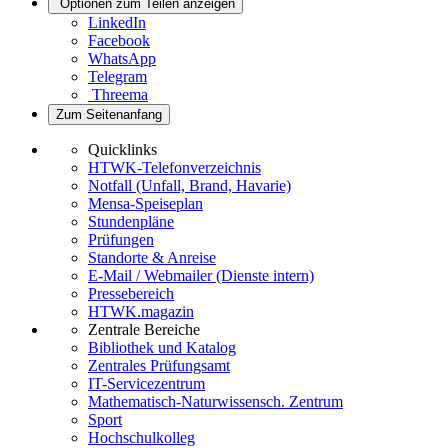
Optionen zum Teilen anzeigen
LinkedIn
Facebook
WhatsApp
Telegram
Threema
Zum Seitenanfang
Quicklinks
HTWK-Telefonverzeichnis
Notfall (Unfall, Brand, Havarie)
Mensa-Speiseplan
Stundenpläne
Prüfungen
Standorte & Anreise
E-Mail / Webmailer (Dienste intern)
Pressebereich
HTWK.magazin
Zentrale Bereiche
Bibliothek und Katalog
Zentrales Prüfungsamt
IT-Servicezentrum
Mathematisch-Naturwissensch. Zentrum
Sport
Hochschulkolleg