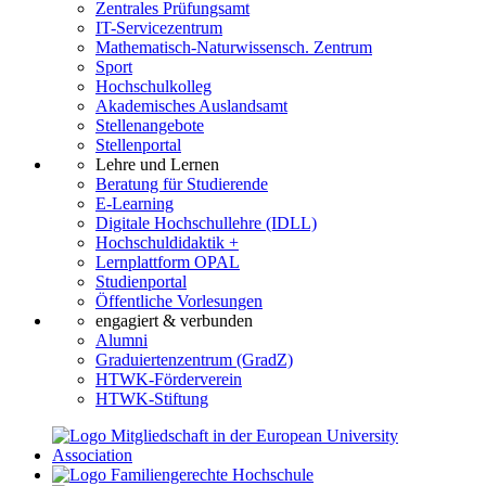
Zentrales Prüfungsamt
IT-Servicezentrum
Mathematisch-Naturwissensch. Zentrum
Sport
Hochschulkolleg
Akademisches Auslandsamt
Stellenangebote
Stellenportal
Lehre und Lernen
Beratung für Studierende
E-Learning
Digitale Hochschullehre (IDLL)
Hochschuldidaktik +
Lernplattform OPAL
Studienportal
Öffentliche Vorlesungen
engagiert & verbunden
Alumni
Graduiertenzentrum (GradZ)
HTWK-Förderverein
HTWK-Stiftung