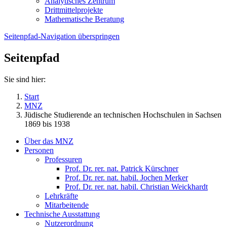
Analytisches Zentrum
Drittmittelprojekte
Mathematische Beratung
Seitenpfad-Navigation überspringen
Seitenpfad
Sie sind hier:
Start
MNZ
Jüdische Studierende an technischen Hochschulen in Sachsen
1869 bis 1938
Über das MNZ
Personen
Professuren
Prof. Dr. rer. nat. Patrick Kürschner
Prof. Dr. rer. nat. habil. Jochen Merker
Prof. Dr. rer. nat. habil. Christian Weickhardt
Lehrkräfte
Mitarbeitende
Technische Ausstattung
Nutzerordnung