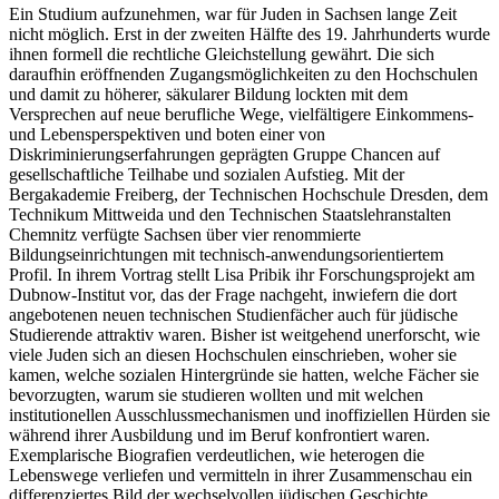
Ein Studium aufzunehmen, war für Juden in Sachsen lange Zeit
nicht möglich. Erst in der zweiten Hälfte des 19. Jahrhunderts wurde
ihnen formell die rechtliche Gleichstellung gewährt. Die sich
daraufhin eröffnenden Zugangsmöglichkeiten zu den Hochschulen
und damit zu höherer, säkularer Bildung lockten mit dem
Versprechen auf neue berufliche Wege, vielfältigere Einkommens-
und Lebensperspektiven und boten einer von
Diskriminierungserfahrungen geprägten Gruppe Chancen auf
gesellschaftliche Teilhabe und sozialen Aufstieg. Mit der
Bergakademie Freiberg, der Technischen Hochschule Dresden, dem
Technikum Mittweida und den Technischen Staatslehranstalten
Chemnitz verfügte Sachsen über vier renommierte
Bildungseinrichtungen mit technisch-anwendungsorientiertem
Profil. In ihrem Vortrag stellt Lisa Pribik ihr Forschungsprojekt am
Dubnow-Institut vor, das der Frage nachgeht, inwiefern die dort
angebotenen neuen technischen Studienfächer auch für jüdische
Studierende attraktiv waren. Bisher ist weitgehend unerforscht, wie
viele Juden sich an diesen Hochschulen einschrieben, woher sie
kamen, welche sozialen Hintergründe sie hatten, welche Fächer sie
bevorzugten, warum sie studieren wollten und mit welchen
institutionellen Ausschlussmechanismen und inoffiziellen Hürden sie
während ihrer Ausbildung und im Beruf konfrontiert waren.
Exemplarische Biografien verdeutlichen, wie heterogen die
Lebenswege verliefen und vermitteln in ihrer Zusammenschau ein
differenziertes Bild der wechselvollen jüdischen Geschichte