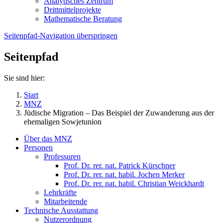
Analytisches Zentrum
Drittmittelprojekte
Mathematische Beratung
Seitenpfad-Navigation überspringen
Seitenpfad
Sie sind hier:
Start
MNZ
Jüdische Migration – Das Beispiel der Zuwanderung aus der
ehemaligen Sowjetunion
Über das MNZ
Personen
Professuren
Prof. Dr. rer. nat. Patrick Kürschner
Prof. Dr. rer. nat. habil. Jochen Merker
Prof. Dr. rer. nat. habil. Christian Weickhardt
Lehrkräfte
Mitarbeitende
Technische Ausstattung
Nutzerordnung