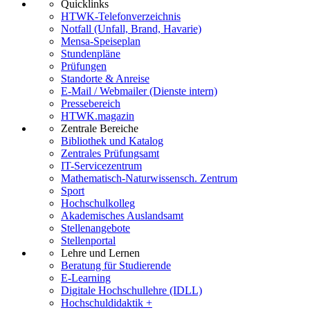
Quicklinks
HTWK-Telefonverzeichnis
Notfall (Unfall, Brand, Havarie)
Mensa-Speiseplan
Stundenpläne
Prüfungen
Standorte & Anreise
E-Mail / Webmailer (Dienste intern)
Pressebereich
HTWK.magazin
Zentrale Bereiche
Bibliothek und Katalog
Zentrales Prüfungsamt
IT-Servicezentrum
Mathematisch-Naturwissensch. Zentrum
Sport
Hochschulkolleg
Akademisches Auslandsamt
Stellenangebote
Stellenportal
Lehre und Lernen
Beratung für Studierende
E-Learning
Digitale Hochschullehre (IDLL)
Hochschuldidaktik +