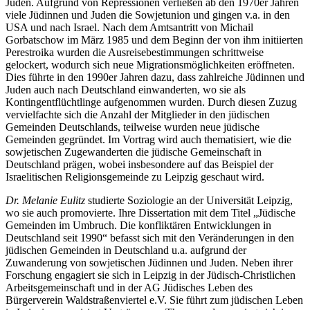
Juden. Aufgrund von Repressionen verließen ab den 1970er Jahren
viele Jüdinnen und Juden die Sowjetunion und gingen v.a. in den
USA und nach Israel. Nach dem Amtsantritt von Michail
Gorbatschow im März 1985 und dem Beginn der von ihm initiierten
Perestroika wurden die Ausreisebestimmungen schrittweise
gelockert, wodurch sich neue Migrationsmöglichkeiten eröffneten.
Dies führte in den 1990er Jahren dazu, dass zahlreiche Jüdinnen und
Juden auch nach Deutschland einwanderten, wo sie als
Kontingentflüchtlinge aufgenommen wurden. Durch diesen Zuzug
vervielfachte sich die Anzahl der Mitglieder in den jüdischen
Gemeinden Deutschlands, teilweise wurden neue jüdische
Gemeinden gegründet. Im Vortrag wird auch thematisiert, wie die
sowjetischen Zugewanderten die jüdische Gemeinschaft in
Deutschland prägen, wobei insbesondere auf das Beispiel der
Israelitischen Religionsgemeinde zu Leipzig geschaut wird.
Dr. Melanie Eulitz
studierte Soziologie an der Universität Leipzig,
wo sie auch promovierte. Ihre Dissertation mit dem Titel „Jüdische
Gemeinden im Umbruch. Die konfliktären Entwicklungen in
Deutschland seit 1990“ befasst sich mit den Veränderungen in den
jüdischen Gemeinden in Deutschland u.a. aufgrund der
Zuwanderung von sowjetischen Jüdinnen und Juden. Neben ihrer
Forschung engagiert sie sich in Leipzig in der Jüdisch-Christlichen
Arbeitsgemeinschaft und in der AG Jüdisches Leben des
Bürgerverein Waldstraßenviertel e.V. Sie führt zum jüdischen Leben