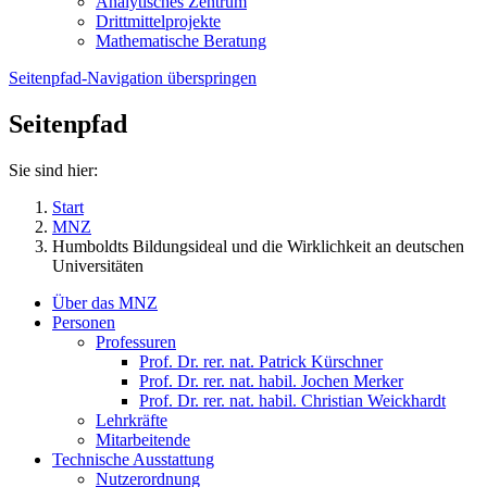
Analytisches Zentrum
Drittmittelprojekte
Mathematische Beratung
Seitenpfad-Navigation überspringen
Seitenpfad
Sie sind hier:
Start
MNZ
Humboldts Bildungsideal und die Wirklichkeit an deutschen
Universitäten
Über das MNZ
Personen
Professuren
Prof. Dr. rer. nat. Patrick Kürschner
Prof. Dr. rer. nat. habil. Jochen Merker
Prof. Dr. rer. nat. habil. Christian Weickhardt
Lehrkräfte
Mitarbeitende
Technische Ausstattung
Nutzerordnung