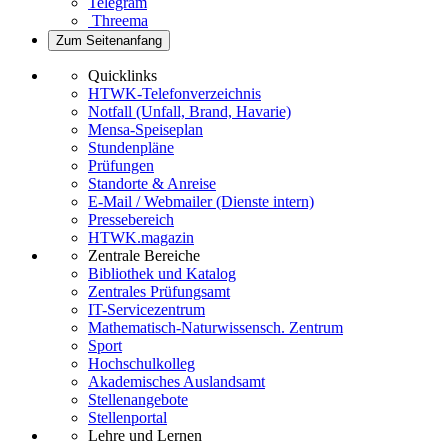
Telegram
Threema
Zum Seitenanfang
Quicklinks
HTWK-Telefonverzeichnis
Notfall (Unfall, Brand, Havarie)
Mensa-Speiseplan
Stundenpläne
Prüfungen
Standorte & Anreise
E-Mail / Webmailer (Dienste intern)
Pressebereich
HTWK.magazin
Zentrale Bereiche
Bibliothek und Katalog
Zentrales Prüfungsamt
IT-Servicezentrum
Mathematisch-Naturwissensch. Zentrum
Sport
Hochschulkolleg
Akademisches Auslandsamt
Stellenangebote
Stellenportal
Lehre und Lernen