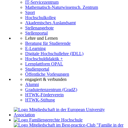
IT-Servicezentrum
Mathematisch-Naturwissensch. Zentrum
Sport
Hochschulkolleg
Akademisches Auslandsamt
Stellenangebote
Stellenportal
Lehre und Lernen
Beratung für Studierende
E-Learning
Digitale Hochschullehre (IDLL)
Hochschuldidaktik +
Lernplattform OPAL
Studienportal
Öffentliche Vorlesungen
engagiert & verbunden
Alumni
Graduiertenzentrum (GradZ)
HTWK-Förderverein
HTWK-Stiftung