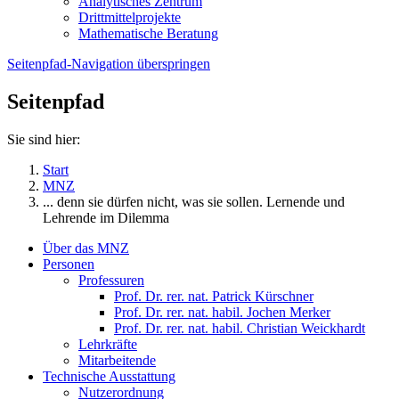
Analytisches Zentrum
Drittmittelprojekte
Mathematische Beratung
Seitenpfad-Navigation überspringen
Seitenpfad
Sie sind hier:
Start
MNZ
... denn sie dürfen nicht, was sie sollen. Lernende und
Lehrende im Dilemma
Über das MNZ
Personen
Professuren
Prof. Dr. rer. nat. Patrick Kürschner
Prof. Dr. rer. nat. habil. Jochen Merker
Prof. Dr. rer. nat. habil. Christian Weickhardt
Lehrkräfte
Mitarbeitende
Technische Ausstattung
Nutzerordnung