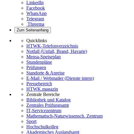
LinkedIn
Facebook
WhatsApp
Telegram
Threema
Zum Seitenanfang
Quicklinks
HTWK-Telefonverzeichnis
Notfall (Unfall, Brand, Havarie)
Mensa-Speiseplan
Stundenpläne
Prüfungen
Standorte & Anreise
E-Mail / Webmailer (Dienste intern)
Pressebereich
HTWK.magazin
Zentrale Bereiche
Bibliothek und Katalog
Zentrales Prüfungsamt
IT-Servicezentrum
Mathematisch-Naturwissensch. Zentrum
Sport
Hochschulkolleg
Akademisches Auslandsamt