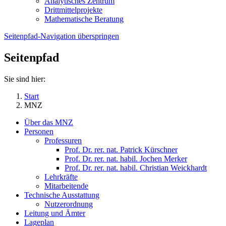
Analytisches Zentrum
Drittmittelprojekte
Mathematische Beratung
Seitenpfad-Navigation überspringen
Seitenpfad
Sie sind hier:
Start
MNZ
Über das MNZ
Personen
Professuren
Prof. Dr. rer. nat. Patrick Kürschner
Prof. Dr. rer. nat. habil. Jochen Merker
Prof. Dr. rer. nat. habil. Christian Weickhardt
Lehrkräfte
Mitarbeitende
Technische Ausstattung
Nutzerordnung
Leitung und Ämter
Lageplan