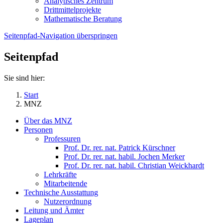
Analytisches Zentrum
Drittmittelprojekte
Mathematische Beratung
Seitenpfad-Navigation überspringen
Seitenpfad
Sie sind hier:
Start
MNZ
Über das MNZ
Personen
Professuren
Prof. Dr. rer. nat. Patrick Kürschner
Prof. Dr. rer. nat. habil. Jochen Merker
Prof. Dr. rer. nat. habil. Christian Weickhardt
Lehrkräfte
Mitarbeitende
Technische Ausstattung
Nutzerordnung
Leitung und Ämter
Lageplan