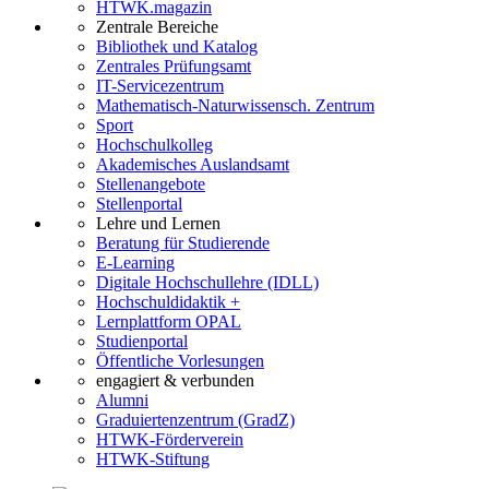
HTWK.magazin
Zentrale Bereiche
Bibliothek und Katalog
Zentrales Prüfungsamt
IT-Servicezentrum
Mathematisch-Naturwissensch. Zentrum
Sport
Hochschulkolleg
Akademisches Auslandsamt
Stellenangebote
Stellenportal
Lehre und Lernen
Beratung für Studierende
E-Learning
Digitale Hochschullehre (IDLL)
Hochschuldidaktik +
Lernplattform OPAL
Studienportal
Öffentliche Vorlesungen
engagiert & verbunden
Alumni
Graduiertenzentrum (GradZ)
HTWK-Förderverein
HTWK-Stiftung