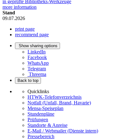
in geprüfte Bibliotheks-Werkzeuge
more information
Stand
09.07.2026
print page
recommend page
Show sharing options
LinkedIn
Facebook
WhatsApp
Telegram
Threema
Back to top
Quicklinks
HTWK-Telefonverzeichnis
Notfall (Unfall, Brand, Havarie)
Mensa-Speiseplan
Stundenpläne
Prüfungen
Standorte & Anreise
E-Mail / Webmailer (Dienste intern)
Pressebereich