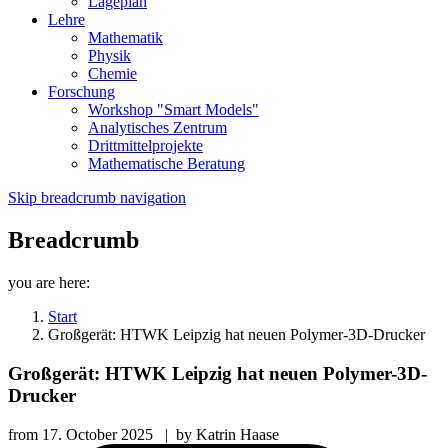
Lageplan
Lehre
Mathematik
Physik
Chemie
Forschung
Workshop "Smart Models"
Analytisches Zentrum
Drittmittelprojekte
Mathematische Beratung
Skip breadcrumb navigation
Breadcrumb
you are here:
Start
Großgerät: HTWK Leipzig hat neuen Polymer-3D-Drucker
Großgerät: HTWK Leipzig hat neuen Polymer-3D-
Drucker
from
17. October 2025
|
by
Katrin Haase