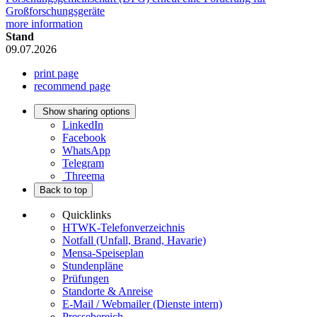
Großforschungsgeräte
more information
Stand
09.07.2026
print page
recommend page
Show sharing options
LinkedIn
Facebook
WhatsApp
Telegram
Threema
Back to top
Quicklinks
HTWK-Telefonverzeichnis
Notfall (Unfall, Brand, Havarie)
Mensa-Speiseplan
Stundenpläne
Prüfungen
Standorte & Anreise
E-Mail / Webmailer (Dienste intern)
Pressebereich