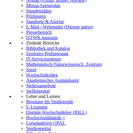
Notfall (Unfall, Brand, Havarie)
Mensa-Speiseplan
Stundenpläne
Prüfungen
Standorte & Anreise
E-Mail / Webmailer (Dienste intern)
Pressebereich
HTWK.magazin
Zentrale Bereiche
Bibliothek und Katalog
Zentrales Prüfungsamt
IT-Servicezentrum
Mathematisch-Naturwissensch. Zentrum
Sport
Hochschulkolleg
Akademisches Auslandsamt
Stellenangebote
Stellenportal
Lehre und Lernen
Beratung für Studierende
E-Learning
Digitale Hochschullehre (IDLL)
Hochschuldidaktik +
Lernplattform OPAL
Studienportal