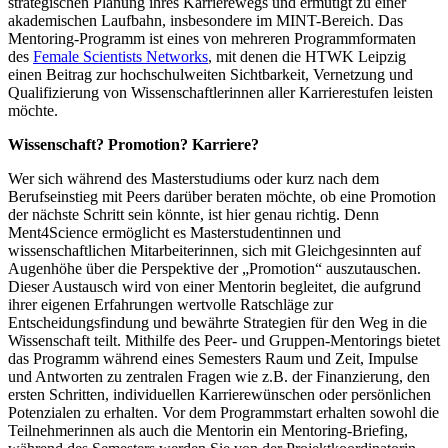
strategischen Planung ihres Karrierewegs und ermutigt zu einer
akademischen Laufbahn, insbesondere im MINT-Bereich. Das
Mentoring-Programm ist eines von mehreren Programmformaten
des
Female Scientists Networks
, mit denen die HTWK Leipzig
einen Beitrag zur hochschulweiten Sichtbarkeit, Vernetzung und
Qualifizierung von Wissenschaftlerinnen aller Karrierestufen leisten
möchte.
Wissenschaft? Promotion? Karriere?
Wer sich während des Masterstudiums oder kurz nach dem
Berufseinstieg mit Peers darüber beraten möchte, ob eine Promotion
der nächste Schritt sein könnte, ist hier genau richtig. Denn
Ment4Science ermöglicht es Masterstudentinnen und
wissenschaftlichen Mitarbeiterinnen, sich mit Gleichgesinnten auf
Augenhöhe über die Perspektive der „Promotion“ auszutauschen.
Dieser Austausch wird von einer Mentorin begleitet, die aufgrund
ihrer eigenen Erfahrungen wertvolle Ratschläge zur
Entscheidungsfindung und bewährte Strategien für den Weg in die
Wissenschaft teilt. Mithilfe des Peer- und Gruppen-Mentorings bietet
das Programm während eines Semesters Raum und Zeit, Impulse
und Antworten zu zentralen Fragen wie z.B. der Finanzierung, den
ersten Schritten, individuellen Karrierewünschen oder persönlichen
Potenzialen zu erhalten. Vor dem Programmstart erhalten sowohl die
Teilnehmerinnen als auch die Mentorin ein Mentoring-Briefing,