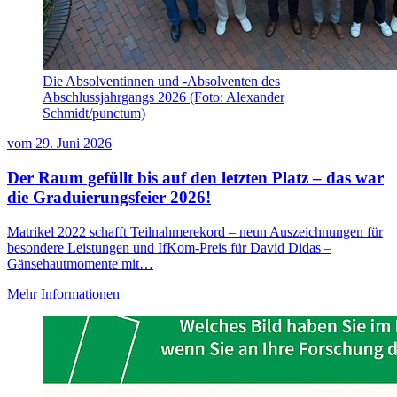
Die Absolventinnen und -Absolventen des
Abschlussjahrgangs 2026 (Foto: Alexander
Schmidt/punctum)
vom
29. Juni 2026
Der Raum gefüllt bis auf den letzten Platz – das war
die Graduierungsfeier 2026!
Matrikel 2022 schafft Teilnahmerekord – neun Auszeichnungen für
besondere Leistungen und IfKom-Preis für David Didas –
Gänsehautmomente mit…
Mehr Informationen