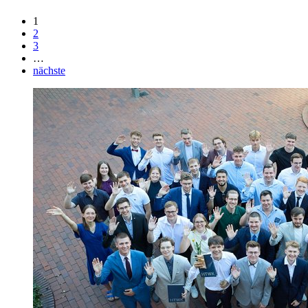
1
2
3
…
nächste