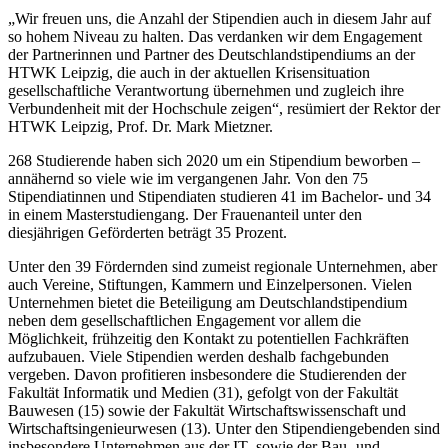
„Wir freuen uns, die Anzahl der Stipendien auch in diesem Jahr auf
so hohem Niveau zu halten. Das verdanken wir dem Engagement
der Partnerinnen und Partner des Deutschlandstipendiums an der
HTWK Leipzig, die auch in der aktuellen Krisensituation
gesellschaftliche Verantwortung übernehmen und zugleich ihre
Verbundenheit mit der Hochschule zeigen“, resümiert der Rektor der
HTWK Leipzig, Prof. Dr. Mark Mietzner.
268 Studierende haben sich 2020 um ein Stipendium beworben –
annähernd so viele wie im vergangenen Jahr. Von den 75
Stipendiatinnen und Stipendiaten studieren 41 im Bachelor- und 34
in einem Masterstudiengang. Der Frauenanteil unter den
diesjährigen Geförderten beträgt 35 Prozent.
Unter den 39 Fördernden sind zumeist regionale Unternehmen, aber
auch Vereine, Stiftungen, Kammern und Einzelpersonen. Vielen
Unternehmen bietet die Beteiligung am Deutschlandstipendium
neben dem gesellschaftlichen Engagement vor allem die
Möglichkeit, frühzeitig den Kontakt zu potentiellen Fachkräften
aufzubauen. Viele Stipendien werden deshalb fachgebunden
vergeben. Davon profitieren insbesondere die Studierenden der
Fakultät Informatik und Medien (31), gefolgt von der Fakultät
Bauwesen (15) sowie der Fakultät Wirtschaftswissenschaft und
Wirtschaftsingenieurwesen (13). Unter den Stipendiengebenden sind
insbesondere Unternehmen aus der IT- sowie der Bau- und