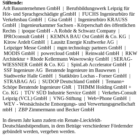
Stiftende:
Arlt Bauunternehmen GmbH | Berufsbildungswerk Leipzig für
Hör- und Sprachgeschädigte gGmbH | FUCHS Ingenieurbüro für
Verkehrsbau GmbH | Gisa GmbH | Ingenieurbüro KRAUSS
GmbH | Ingenieurkammer Sachsen - Körperschaft des öffentlichen
Rechts | ipoque GmbH - A Rohde & Schwarz Company |
IPROconsult GmbH | KEMNA BAU Ost GmbH & Co. KG |
Kirow Ardelt GmbH | Lausitz Energie Kraftwerke AG |
Leipziger Messe GmbH | mgm technology partners GmbH |
MODIS GmbH | powercloud GmbH | Reinwald GmbH | RKW
Architektur + Rhode Kellermann Wawrowsky GmbH | SERAG-
WIESSNER GmbH & Co. KG | SpinLab Accelerator GmbH |
SSF Ingenieure AG Beratende Ingenieure im Bauwesen |
Stadtwerke Halle GmbH | Statikbüro Lochas - Forner GmbH |
STRABAG AG | SUDOP Deutschland GmbH | Temann+
Schöpe Beratende Ingenieure GbR | THIMM Holding GmbH +
Co. KG | TÜV SÜD Industrie Service GmbH | Verkehrs-Consult
Leipzig (VCL) GmbH | VNG-Stiftung | Web+Phone GmbH |
WEV - Westsächsische Entsorgungs- und Verwertungsgesellschaft
mbH | ZBP Zimmermann und Becker GmbH
In diesem Jahr kann zudem ein Renate-Lieckfeldt-
Deutschlandstipendium, in dem Beträge verschiedener Fördernder
gebündelt werden, vergeben werden.