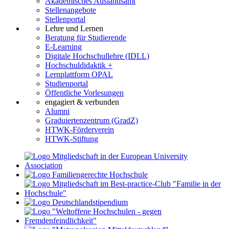
Akademisches Auslandsamt
Stellenangebote
Stellenportal
Lehre und Lernen
Beratung für Studierende
E-Learning
Digitale Hochschullehre (IDLL)
Hochschuldidaktik +
Lernplattform OPAL
Studienportal
Öffentliche Vorlesungen
engagiert & verbunden
Alumni
Graduiertenzentrum (GradZ)
HTWK-Förderverein
HTWK-Stiftung